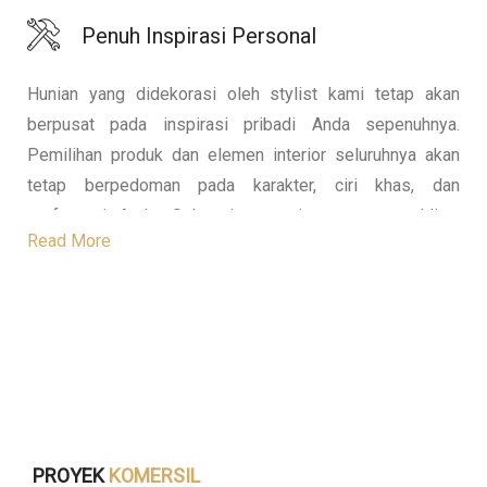
Penuh Inspirasi Personal
Hunian yang didekorasi oleh stylist kami tetap akan
berpusat pada inspirasi pribadi Anda sepenuhnya.
Pemilihan produk dan elemen interior seluruhnya akan
tetap berpedoman pada karakter, ciri khas, dan
preferensi Anda. Sebagai perpanjangan tangan klien,
Read More
kami tetap memberikan kuasa dan respek penuh kepada
klien sebagai pemilik properti utama.
PROYEK
KOMERSIL