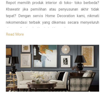
Repot memilih produk interior di toko- toko berbeda?
Khawatir jika pemilihan atau penyusunan akhir tidak
tepat? Dengan servis Home Decoration kami, nikmati
rekomendasi terbaik yang dikemas secara menyeluruh
dan profesional. Kami bahkan akan menata secara
Read More
langsung on-the-spot supaya klien benar- benar puas
dengan totalitas kemudahan yang dihantarkan.